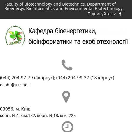
Skip
Faculty of Biotechnology and Biotechnics, Department of
Bioenergy, Bioinformatics and Environmental Biotechnology.
to
Підписуйтесь:
content
(044) 204-97-79 (4корпус); (044) 204-99-37 (18 корпус)
ecobt@ukr.net
03056, м. Київ
корп. №4, кім.182, корп. №18, кім. 225