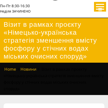
Пн-Пт 8:30-16:30
Неділя ЗАЧИНЕНО
Візит в рамках проєкту
«Німецько-українська
стратегія зменшення вмісту
фосфору у стічних водах
міських очисних споруд»
Home
Новини
Візит в рамках проєкту
«Німецько-українська стратегія зменшення вмісту
фосфору у стічних водах міських очисних
споруд»