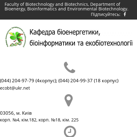
Skip
Faculty of Biotechnology and Biotechnics, Department of
Bioenergy, Bioinformatics and Environmental Biotechnology.
to
Підписуйтесь:
content
(044) 204-97-79 (4корпус); (044) 204-99-37 (18 корпус)
ecobt@ukr.net
03056, м. Київ
корп. №4, кім.182, корп. №18, кім. 225