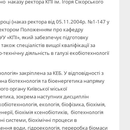
о наказу ректора КПІ ім. Ігоря Сікорського
році (наказ ректора від 05.11.2004р. №1-147 у
м ректором Положенням про кафедру
У «КПІ», який забезпечує підготовку
 також спеціалістів вищої кваліфікації за
технічну діяльність в галузі екобіотехнології
логія» закріплена за КЕБ. У відповідності з
чна біотехнологія та біоенергетика напряму
го органу Київської міської
ргетика, зокрема наступних дисциплін
іотехнологія, екологія, біофізика, біохімія,
ерії, біохімія ксенобіотиків, біотехнологія
ні системи, біохімічні процеси в
ення води, гідроекологія, переробка біомаси