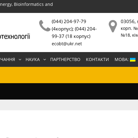
energy, Bioinformatics and
(044) 204-97-79
03056, 
корп. №4
(4корпус); (044) 204-
№18, кім
99-37 (18 корпус)
ecobt@ukr.net
ВЧАННЯ
НАУКА
ПАРТНЕРСТВО
КОНТАКТИ
МОВА: