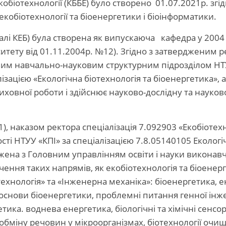
біотехнології (КББЕ) було створено 01.07.2021р. згідн
екобіотехнології та біоенергетики і біоінформатики.
алі КЕБ) була створена як випускаюча кафедра у 2004 
рситету від 01.11.2004р. №12). Згідно з затверджени
овим навчально-науковим структурним підрозділом НТУ
алізацією «Екологічна біотехнологія та біоенергетика», а
ховної роботи і здійснює науково-дослідну та науково-
, наказом ректора спеціалізація 7.092903 «Екобіотехно
ті НТУУ «КПІ» за спеціалізацією 7.8.05140105 Екологі
джена з Головним управлінням освіти і науки виконавчо
чення таких напрямів, як екобіотехнологія та біоене
нологія» та «Інженерна механіка»: біоенергетика, екоб
 основи біоенергетики, проблемні питання генної інжен
ика. воднева енергетика, біологічні та хімічні сенсор
обміну речовин у мікроорганізмах, біотехнології очищ