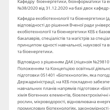
Кафедру біоенергетики, біоінформатики та еко
№38/2020 від 31.12.2020 на базі двох кафедр 
Кафедра екобіотехнології та біоенергетики (д
відповідності до рішення Вченої ради уніве
екобіотехнології та біоенергетики КЕБ є баз
бакалаврів, спеціалістів та магістрів за спеці
принципом єдності навчальної, наукової та ви
та біоенергетики.
Відповідно з рішенням ДАК (ліцензія №298101)
Положенням та Концепцією освітньої діяльнос
підготовки 051401 «Біотехнологія», яка пого
Держадміністрації, на КЕБ покладено забезпе
навчальних планів напрямів підготовки «Біотех
хімія біогенних елементів, біоелектрохімічні
рослин, мікроводорості, відновлювана енергет
промислових біотехнологіях, закономірності 