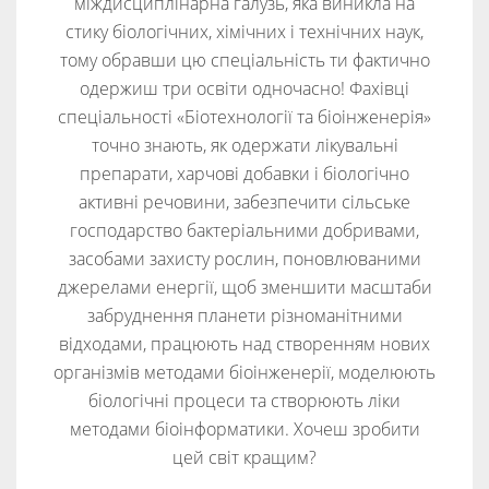
міждисциплінарна галузь, яка виникла на
стику біологічних, хімічних і технічних наук,
тому обравши цю спеціальність ти фактично
одержиш три освіти одночасно! Фахівці
спеціальності «Біотехнології та біоінженерія»
точно знають, як одержати лікувальні
препарати, харчові добавки і біологічно
активні речовини, забезпечити сільське
господарство бактеріальними добривами,
засобами захисту рослин, поновлюваними
джерелами енергії, щоб зменшити масштаби
забруднення планети різноманітними
відходами, працюють над створенням нових
організмів методами біоінженерії, моделюють
біологічні процеси та створюють ліки
методами біоінформатики. Хочеш зробити
цей світ кращим?