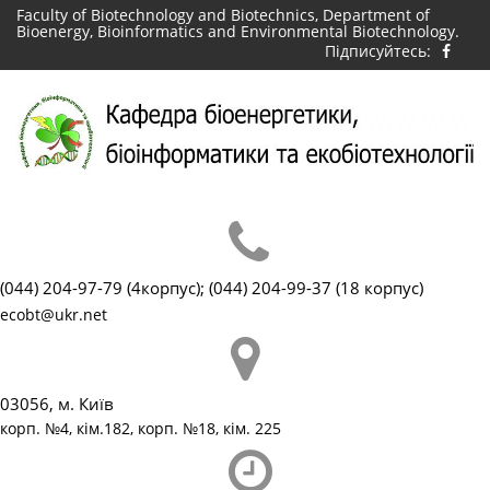
Skip
Faculty of Biotechnology and Biotechnics, Department of
Bioenergy, Bioinformatics and Environmental Biotechnology.
to
Підписуйтесь:
content
(044) 204-97-79 (4корпус); (044) 204-99-37 (18 корпус)
ecobt@ukr.net
03056, м. Київ
корп. №4, кім.182, корп. №18, кім. 225