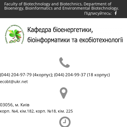
Skip
Faculty of Biotechnology and Biotechnics, Department of
Bioenergy, Bioinformatics and Environmental Biotechnology.
to
Підписуйтесь:
content
(044) 204-97-79 (4корпус); (044) 204-99-37 (18 корпус)
ecobt@ukr.net
03056, м. Київ
корп. №4, кім.182, корп. №18, кім. 225